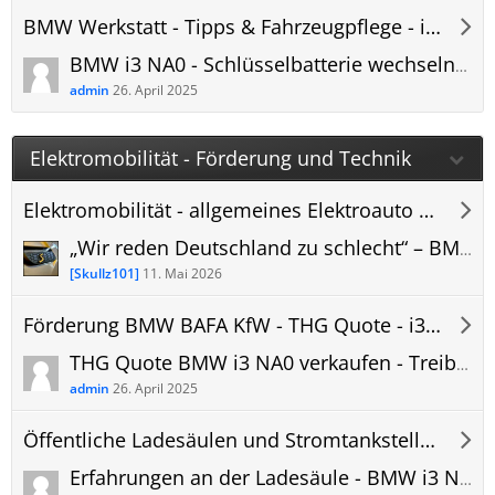
BMW Werkstatt - Tipps & Fahrzeugpflege - i3 NA0 Forum
BMW i3 NA0 - Schlüsselbatterie wechseln - Autoschlüssel Batterie leer
admin
26. April 2025
Elektromobilität - Förderung und Technik
Elektromobilität - allgemeines Elektroauto Forum
„Wir reden Deutschland zu schlecht“ – BMW‑Personalchefin über die notwendige Transformation.
[Skullz101]
11. Mai 2026
Förderung BMW BAFA KfW - THG Quote - i3 NA0 Forum
THG Quote BMW i3 NA0 verkaufen - Treibhausgas CO2 - Vergleich Prämie Forum
admin
26. April 2025
Öffentliche Ladesäulen und Stromtankstellen
Erfahrungen an der Ladesäule - BMW i3 NA0 laden - Bilder und Erkenntnisse - Ladestation, öffentlich.