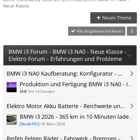
Neue Klasse
Neues Thema
Alle als gelesen markieren
BMW i3 Forum - BMW i3 NA0 - Neue Klasse -
Elektro Forum - Erfahrungen und Probleme
BMW i3 NA0 Kaufberatung: Konfigurator - Preis - Lieferzeit - i3 NA0 Forum
Produktion und Fertigung BMW i3 NA0 - In welchem Land Werk wird er gebaut?
AHE
Vor 14 Stunden
Elektro Motor Akku Batterie - Reichweite und Verbrauch - i3 NA0 Forum
BMW i3 2026 - 365 km in 10 Minuten laden – Review: Reichweite neue Klasse? Wie viel ist möglich?
[Skullz101]
18. März 2026
Reifen Felgen Räder - Fahrwerk - Bremsen - i3 NA0 Forum