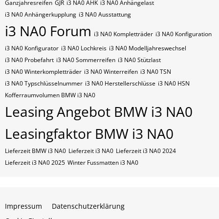
Ganzjahresreifen
GJR
i3 NA0 AHK
i3 NA0 Anhängelast
i3 NA0 Anhängerkupplung
i3 NA0 Ausstattung
i3 NA0 Forum
i3 NA0 Kompletträder
i3 NA0 Konfiguration
i3 NA0 Konfigurator
i3 NA0 Lochkreis
i3 NA0 Modelljahreswechsel
i3 NA0 Probefahrt
i3 NA0 Sommerreifen
i3 NA0 Stützlast
i3 NA0 Winterkompletträder
i3 NA0 Winterreifen
i3 NA0​​​​ TSN
i3 NA0​​​​ Typschlüsselnummer
i3 NA0​​​​​ Herstellerschlüsse
i3 NA0​​​​​ HSN
Kofferraumvolumen BMW i3 NA0
Leasing Angebot BMW i3 NA0
Leasingfaktor BMW i3 NA0
Lieferzeit BMW i3 NA0
Lieferzeit i3 NA0
Lieferzeit i3 NA0 2024
Lieferzeit i3 NA0 2025
Winter Fussmatten i3 NA0
Impressum
Datenschutzerklärung