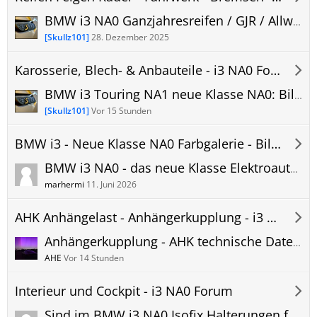
BMW i3 NA0 Ganzjahresreifen / GJR / Allwetterreifen Erfahrungen und Bilder
[Skullz101]
28. Dezember 2025
Karosserie, Blech- & Anbauteile - i3 NA0 Forum
BMW i3 Touring NA1 neue Klasse NA0: Bilder, Reviews, technische Daten, uvm.
[Skullz101]
Vor 15 Stunden
BMW i3 - Neue Klasse NA0 Farbgalerie - Bilder - neue Farben
BMW i3 NA0 - das neue Klasse Elektroauto in Le Castellet Blue
marhermi
11. Juni 2026
AHK Anhängelast - Anhängerkupplung - i3 NA0 Forum
Anhängerkupplung - AHK technische Daten BMW i3 NA0 - Anhängelast Stützlast usw.
AHE
Vor 14 Stunden
Interieur und Cockpit - i3 NA0 Forum
Sind im BMW i3 NA0 Isofix Halterungen für Kindersitze vorhanden? Rückbank? Beifahrersitz?