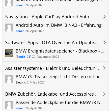
admin
26. April 2025
Navigation - Apple CarPlay Android Auto - Hifi - Telefon - i3 NA0 Forum
Android Auto im BMW i3 NA0 - Erfahrungen, Probleme und Updates
admin
26. April 2025
Software - Apps - OTA Over The Air Updates - i3 NA0 Forum
BMW Ereignisdatenspeicher - Blackbox - EDR Event Data Recorder - Unfall Datenrekorder
[Skullz101]
22. November 2025
Assistenzsysteme - Elektrik und Beleuchtung - i3 NA0 Forum
BMW i3: Teaser zeigt Licht-Design mit neuer 2D-Niere, Premiere am 18. März
Electric
5. März 2026
BMW Zubehör, Ladekabel und Accessoires - i3 NA0 Forum
Passende Abdeckplane für die BMW i3 NA0 Frontscheibe | Autoabdeckung für Frost/Schnee
admin
26. April 2025