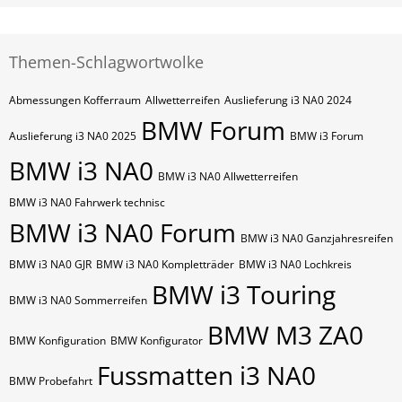
Themen-Schlagwortwolke
Abmessungen Kofferraum
Allwetterreifen
Auslieferung i3 NA0 2024
BMW Forum
Auslieferung i3 NA0 2025
BMW i3 Forum
BMW i3 NA0
BMW i3 NA0 Allwetterreifen
BMW i3 NA0 Fahrwerk technisc
BMW i3 NA0 Forum
BMW i3 NA0 Ganzjahresreifen
BMW i3 NA0 GJR
BMW i3 NA0 Kompletträder
BMW i3 NA0 Lochkreis
BMW i3 Touring
BMW i3 NA0 Sommerreifen
BMW M3 ZA0
BMW Konfiguration
BMW Konfigurator
Fussmatten i3 NA0
BMW Probefahrt