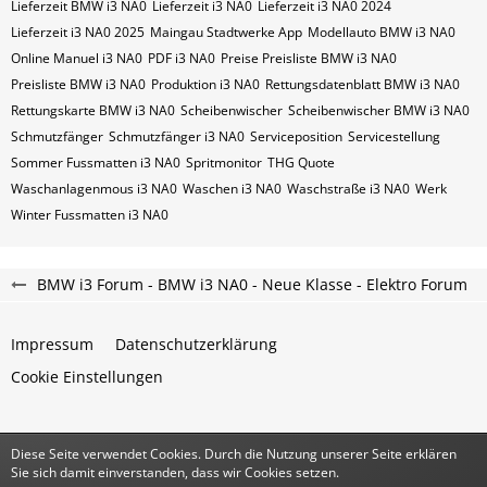
Lieferzeit BMW i3 NA0
Lieferzeit i3 NA0
Lieferzeit i3 NA0 2024
Lieferzeit i3 NA0 2025
Maingau Stadtwerke App
Modellauto BMW i3 NA0
Online Manuel i3 NA0
PDF i3 NA0
Preise Preisliste BMW i3 NA0
Preisliste BMW i3 NA0
Produktion i3 NA0
Rettungsdatenblatt BMW i3 NA0
Rettungskarte BMW i3 NA0
Scheibenwischer
Scheibenwischer BMW​ i3 NA0
Schmutzfänger
Schmutzfänger i3 NA0
Serviceposition
Servicestellung
Sommer Fussmatten i3 NA0
Spritmonitor
THG Quote
Waschanlagenmous i3 NA0
Waschen i3 NA0
Waschstraße i3 NA0
Werk
Winter Fussmatten i3 NA0
BMW i3 Forum - BMW i3 NA0 - Neue Klasse - Elektro Forum
Impressum
Datenschutzerklärung
Cookie Einstellungen
Diese Seite verwendet Cookies. Durch die Nutzung unserer Seite erklären
Community-Software:
WoltLab Suite™
Sie sich damit einverstanden, dass wir Cookies setzen.