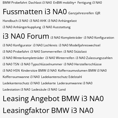
BMW Probefahrt
Dachlast i3 NA0
EnBW mobility+
Fertigung i3 NA0
Fussmatten i3 NA0
Ganzjahresreifen
GJR
Handbuch i3 NA0
i3 NA0 AHK
i3 NA0 Anhängelast
i3 NA0 Anhängerkupplung
i3 NA0 Ausstattung
i3 NA0 Forum
i3 NA0 Kompletträder
i3 NA0 Konfiguration
i3 NA0 Konfigurator
i3 NA0 Lochkreis
i3 NA0 Modelljahreswechsel
i3 NA0 Probefahrt
i3 NA0 Sommerreifen
i3 NA0 Stützlast
i3 NA0 Winterkompletträder
i3 NA0 Winterreifen
i3 NA0 Zulassungszahlen
i3 NA0​​​​ TSN
i3 NA0​​​​ Typschlüsselnummer
i3 NA0​​​​​ Herstellerschlüsse
i3 NA0​​​​​ HSN
Kindersitze BMW i3 NA0
Kofferraumvolumen BMW i3 NA0
Kofferraumwanne i3 NA0
Ladekantenschutz Edelstahl
Ladekantenschutz i3 NA0
Ladekarte
Laderaumwanne i3 NA0
Ladestation i3 NA0
Ladesäule i3 NA0
Land
Leasing Angebot BMW i3 NA0
Leasingfaktor BMW i3 NA0