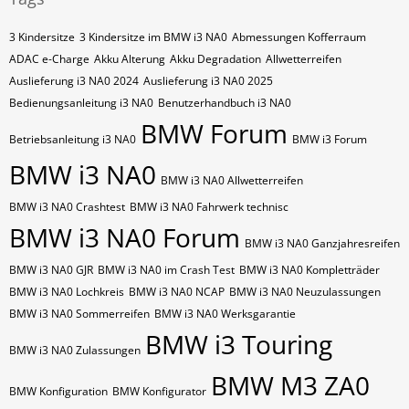
3 Kindersitze
3 Kindersitze im BMW i3 NA0
Abmessungen Kofferraum
ADAC e-Charge
Akku Alterung
Akku Degradation
Allwetterreifen
Auslieferung i3 NA0 2024
Auslieferung i3 NA0 2025
Bedienungsanleitung i3 NA0
Benutzerhandbuch i3 NA0
BMW Forum
Betriebsanleitung i3 NA0
BMW i3 Forum
BMW i3 NA0
BMW i3 NA0 Allwetterreifen
BMW i3 NA0 Crashtest
BMW i3 NA0 Fahrwerk technisc
BMW i3 NA0 Forum
BMW i3 NA0 Ganzjahresreifen
BMW i3 NA0 GJR
BMW i3 NA0 im Crash Test
BMW i3 NA0 Kompletträder
BMW i3 NA0 Lochkreis
BMW i3 NA0 NCAP
BMW i3 NA0 Neuzulassungen
BMW i3 NA0 Sommerreifen
BMW i3 NA0 Werksgarantie
BMW i3 Touring
BMW i3 NA0 Zulassungen
BMW M3 ZA0
BMW Konfiguration
BMW Konfigurator