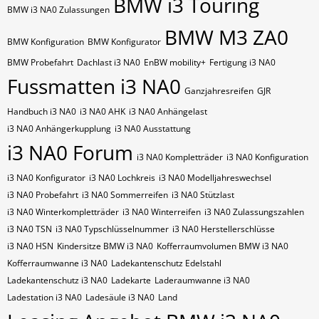
BMW i3 Touring
BMW i3 NA0 Zulassungen
BMW M3 ZA0
BMW Konfiguration
BMW Konfigurator
BMW Probefahrt
Dachlast i3 NA0
EnBW mobility+
Fertigung i3 NA0
Fussmatten i3 NA0
Ganzjahresreifen
GJR
Handbuch i3 NA0
i3 NA0 AHK
i3 NA0 Anhängelast
i3 NA0 Anhängerkupplung
i3 NA0 Ausstattung
i3 NA0 Forum
i3 NA0 Kompletträder
i3 NA0 Konfiguration
i3 NA0 Konfigurator
i3 NA0 Lochkreis
i3 NA0 Modelljahreswechsel
i3 NA0 Probefahrt
i3 NA0 Sommerreifen
i3 NA0 Stützlast
i3 NA0 Winterkompletträder
i3 NA0 Winterreifen
i3 NA0 Zulassungszahlen
i3 NA0​​​​ TSN
i3 NA0​​​​ Typschlüsselnummer
i3 NA0​​​​​ Herstellerschlüsse
i3 NA0​​​​​ HSN
Kindersitze BMW i3 NA0
Kofferraumvolumen BMW i3 NA0
Kofferraumwanne i3 NA0
Ladekantenschutz Edelstahl
Ladekantenschutz i3 NA0
Ladekarte
Laderaumwanne i3 NA0
Ladestation i3 NA0
Ladesäule i3 NA0
Land