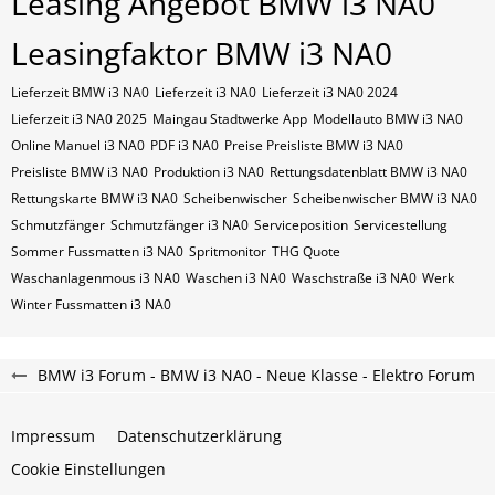
Leasing Angebot BMW i3 NA0
Leasingfaktor BMW i3 NA0
Lieferzeit BMW i3 NA0
Lieferzeit i3 NA0
Lieferzeit i3 NA0 2024
Lieferzeit i3 NA0 2025
Maingau Stadtwerke App
Modellauto BMW i3 NA0
Online Manuel i3 NA0
PDF i3 NA0
Preise Preisliste BMW i3 NA0
Preisliste BMW i3 NA0
Produktion i3 NA0
Rettungsdatenblatt BMW i3 NA0
Rettungskarte BMW i3 NA0
Scheibenwischer
Scheibenwischer BMW​ i3 NA0
Schmutzfänger
Schmutzfänger i3 NA0
Serviceposition
Servicestellung
Sommer Fussmatten i3 NA0
Spritmonitor
THG Quote
Waschanlagenmous i3 NA0
Waschen i3 NA0
Waschstraße i3 NA0
Werk
Winter Fussmatten i3 NA0
BMW i3 Forum - BMW i3 NA0 - Neue Klasse - Elektro Forum
Impressum
Datenschutzerklärung
Cookie Einstellungen