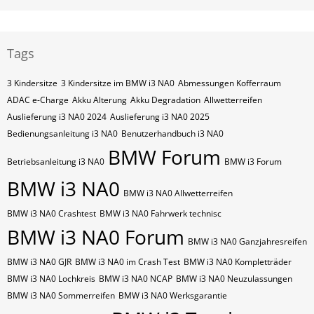
Tags
3 Kindersitze
3 Kindersitze im BMW i3 NA0
Abmessungen Kofferraum
ADAC e-Charge
Akku Alterung
Akku Degradation
Allwetterreifen
Auslieferung i3 NA0 2024
Auslieferung i3 NA0 2025
Bedienungsanleitung i3 NA0
Benutzerhandbuch i3 NA0
BMW Forum
Betriebsanleitung i3 NA0
BMW i3 Forum
BMW i3 NA0
BMW i3 NA0 Allwetterreifen
BMW i3 NA0 Crashtest
BMW i3 NA0 Fahrwerk technisc
BMW i3 NA0 Forum
BMW i3 NA0 Ganzjahresreifen
BMW i3 NA0 GJR
BMW i3 NA0 im Crash Test
BMW i3 NA0 Kompletträder
BMW i3 NA0 Lochkreis
BMW i3 NA0 NCAP
BMW i3 NA0 Neuzulassungen
BMW i3 NA0 Sommerreifen
BMW i3 NA0 Werksgarantie