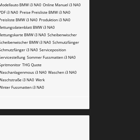
Modellauto BMW i3 NA0
Online Manuel i3 NA0
PDF i3 NA0
Preise Preisliste BMW i3 NA0
Preisliste BMW i3 NA0
Produktion i3 NA0
Rettungsdatenblatt BMW i3 NA0
Rettungskarte BMW i3 NA0
Scheibenwischer
Scheibenwischer BMW​ i3 NA0
Schmutzfänger
Schmutzfänger i3 NA0
Serviceposition
Servicestellung
Sommer Fussmatten i3 NA0
Spritmonitor
THG Quote
Waschanlagenmous i3 NA0
Waschen i3 NA0
Waschstraße i3 NA0
Werk
Winter Fussmatten i3 NA0