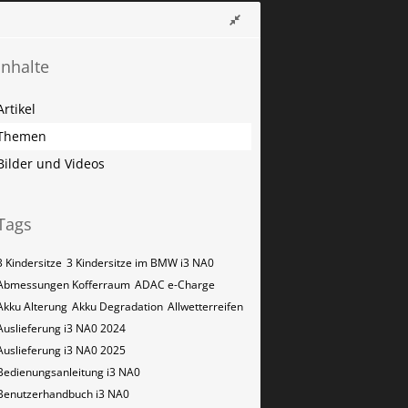
Inhalte
Artikel
Themen
Bilder und Videos
Tags
3 Kindersitze
3 Kindersitze im BMW i3 NA0
Abmessungen Kofferraum
ADAC e-Charge
Akku Alterung
Akku Degradation
Allwetterreifen
Auslieferung i3 NA0 2024
Auslieferung i3 NA0 2025
Bedienungsanleitung i3 NA0
Benutzerhandbuch i3 NA0