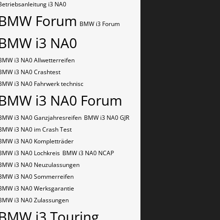
Betriebsanleitung i3 NA0
BMW Forum
BMW i3 Forum
BMW i3 NA0
BMW i3 NA0 Allwetterreifen
BMW i3 NA0 Crashtest
BMW i3 NA0 Fahrwerk technisc
BMW i3 NA0 Forum
BMW i3 NA0 Ganzjahresreifen
BMW i3 NA0 GJR
BMW i3 NA0 im Crash Test
BMW i3 NA0 Kompletträder
BMW i3 NA0 Lochkreis
BMW i3 NA0 NCAP
BMW i3 NA0 Neuzulassungen
BMW i3 NA0 Sommerreifen
BMW i3 NA0 Werksgarantie
BMW i3 NA0 Zulassungen
BMW i3 Touring