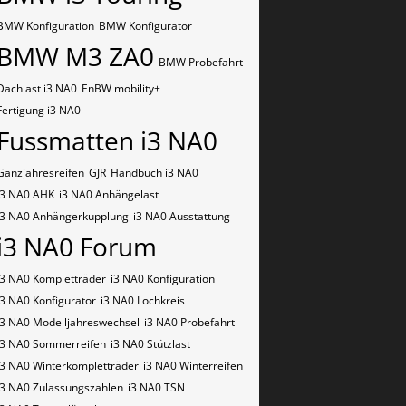
BMW Konfiguration
BMW Konfigurator
BMW M3 ZA0
BMW Probefahrt
Dachlast i3 NA0
EnBW mobility+
Fertigung i3 NA0
Fussmatten i3 NA0
Ganzjahresreifen
GJR
Handbuch i3 NA0
i3 NA0 AHK
i3 NA0 Anhängelast
i3 NA0 Anhängerkupplung
i3 NA0 Ausstattung
i3 NA0 Forum
i3 NA0 Kompletträder
i3 NA0 Konfiguration
i3 NA0 Konfigurator
i3 NA0 Lochkreis
i3 NA0 Modelljahreswechsel
i3 NA0 Probefahrt
i3 NA0 Sommerreifen
i3 NA0 Stützlast
i3 NA0 Winterkompletträder
i3 NA0 Winterreifen
i3 NA0 Zulassungszahlen
i3 NA0​​​​ TSN