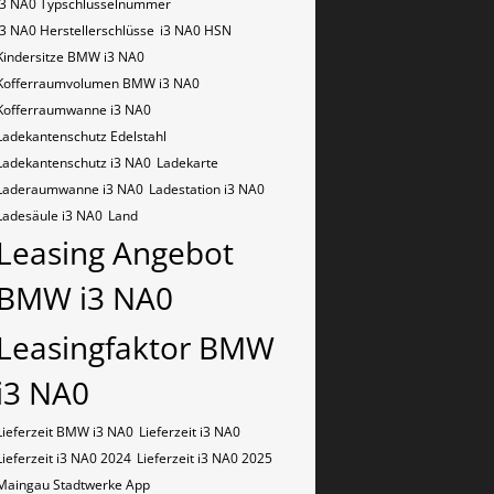
i3 NA0​​​​ Typschlüsselnummer
i3 NA0​​​​​ Herstellerschlüsse
i3 NA0​​​​​ HSN
Kindersitze BMW i3 NA0
Kofferraumvolumen BMW i3 NA0
Kofferraumwanne i3 NA0
Ladekantenschutz Edelstahl
Ladekantenschutz i3 NA0
Ladekarte
Laderaumwanne i3 NA0
Ladestation i3 NA0
Ladesäule i3 NA0
Land
Leasing Angebot
BMW i3 NA0
Leasingfaktor BMW
i3 NA0
Lieferzeit BMW i3 NA0
Lieferzeit i3 NA0
Lieferzeit i3 NA0 2024
Lieferzeit i3 NA0 2025
Maingau Stadtwerke App