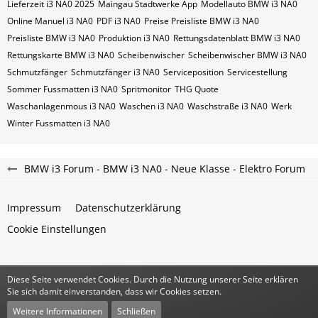
Lieferzeit i3 NA0 2025
Maingau Stadtwerke App
Modellauto BMW i3 NA0
Online Manuel i3 NA0
PDF i3 NA0
Preise Preisliste BMW i3 NA0
Preisliste BMW i3 NA0
Produktion i3 NA0
Rettungsdatenblatt BMW i3 NA0
Rettungskarte BMW i3 NA0
Scheibenwischer
Scheibenwischer BMW​ i3 NA0
Schmutzfänger
Schmutzfänger i3 NA0
Serviceposition
Servicestellung
Sommer Fussmatten i3 NA0
Spritmonitor
THG Quote
Waschanlagenmous i3 NA0
Waschen i3 NA0
Waschstraße i3 NA0
Werk
Winter Fussmatten i3 NA0
BMW i3 Forum - BMW i3 NA0 - Neue Klasse - Elektro Forum
Impressum
Datenschutzerklärung
Cookie Einstellungen
Diese Seite verwendet Cookies. Durch die Nutzung unserer Seite erklären
Community-Software:
WoltLab Suite™
Sie sich damit einverstanden, dass wir Cookies setzen.
Stil:
Classic
von
cls-design
Weitere Informationen
Schließen