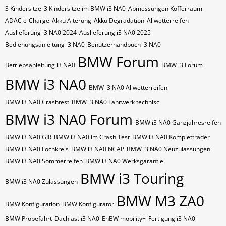
3 Kindersitze
3 Kindersitze im BMW i3 NA0
Abmessungen Kofferraum
ADAC e-Charge
Akku Alterung
Akku Degradation
Allwetterreifen
Auslieferung i3 NA0 2024
Auslieferung i3 NA0 2025
Bedienungsanleitung i3 NA0
Benutzerhandbuch i3 NA0
BMW Forum
Betriebsanleitung i3 NA0
BMW i3 Forum
BMW i3 NA0
BMW i3 NA0 Allwetterreifen
BMW i3 NA0 Crashtest
BMW i3 NA0 Fahrwerk technisc
BMW i3 NA0 Forum
BMW i3 NA0 Ganzjahresreifen
BMW i3 NA0 GJR
BMW i3 NA0 im Crash Test
BMW i3 NA0 Kompletträder
BMW i3 NA0 Lochkreis
BMW i3 NA0 NCAP
BMW i3 NA0 Neuzulassungen
BMW i3 NA0 Sommerreifen
BMW i3 NA0 Werksgarantie
BMW i3 Touring
BMW i3 NA0 Zulassungen
BMW M3 ZA0
BMW Konfiguration
BMW Konfigurator
BMW Probefahrt
Dachlast i3 NA0
EnBW mobility+
Fertigung i3 NA0