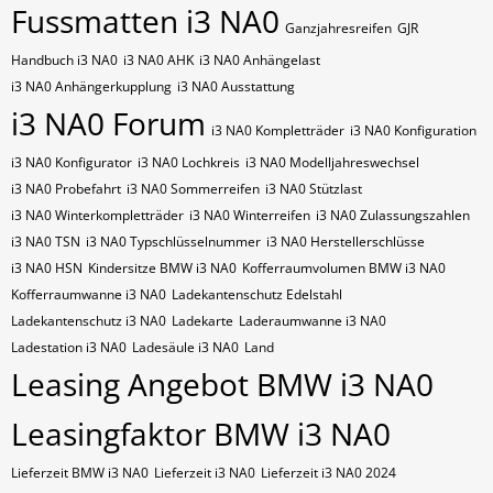
Fussmatten i3 NA0
Ganzjahresreifen
GJR
Handbuch i3 NA0
i3 NA0 AHK
i3 NA0 Anhängelast
i3 NA0 Anhängerkupplung
i3 NA0 Ausstattung
i3 NA0 Forum
i3 NA0 Kompletträder
i3 NA0 Konfiguration
i3 NA0 Konfigurator
i3 NA0 Lochkreis
i3 NA0 Modelljahreswechsel
i3 NA0 Probefahrt
i3 NA0 Sommerreifen
i3 NA0 Stützlast
i3 NA0 Winterkompletträder
i3 NA0 Winterreifen
i3 NA0 Zulassungszahlen
i3 NA0​​​​ TSN
i3 NA0​​​​ Typschlüsselnummer
i3 NA0​​​​​ Herstellerschlüsse
i3 NA0​​​​​ HSN
Kindersitze BMW i3 NA0
Kofferraumvolumen BMW i3 NA0
Kofferraumwanne i3 NA0
Ladekantenschutz Edelstahl
Ladekantenschutz i3 NA0
Ladekarte
Laderaumwanne i3 NA0
Ladestation i3 NA0
Ladesäule i3 NA0
Land
Leasing Angebot BMW i3 NA0
Leasingfaktor BMW i3 NA0
Lieferzeit BMW i3 NA0
Lieferzeit i3 NA0
Lieferzeit i3 NA0 2024