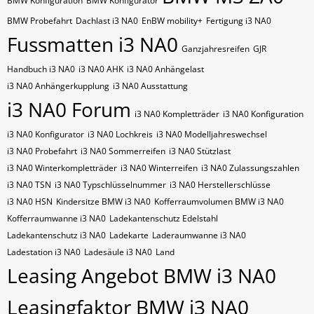
BMW Konfiguration
BMW Konfigurator
BMW Probefahrt
Dachlast i3 NA0
EnBW mobility+
Fertigung i3 NA0
Fussmatten i3 NA0
Ganzjahresreifen
GJR
Handbuch i3 NA0
i3 NA0 AHK
i3 NA0 Anhängelast
i3 NA0 Anhängerkupplung
i3 NA0 Ausstattung
i3 NA0 Forum
i3 NA0 Kompletträder
i3 NA0 Konfiguration
i3 NA0 Konfigurator
i3 NA0 Lochkreis
i3 NA0 Modelljahreswechsel
i3 NA0 Probefahrt
i3 NA0 Sommerreifen
i3 NA0 Stützlast
i3 NA0 Winterkompletträder
i3 NA0 Winterreifen
i3 NA0 Zulassungszahlen
i3 NA0​​​​ TSN
i3 NA0​​​​ Typschlüsselnummer
i3 NA0​​​​​ Herstellerschlüsse
i3 NA0​​​​​ HSN
Kindersitze BMW i3 NA0
Kofferraumvolumen BMW i3 NA0
Kofferraumwanne i3 NA0
Ladekantenschutz Edelstahl
Ladekantenschutz i3 NA0
Ladekarte
Laderaumwanne i3 NA0
Ladestation i3 NA0
Ladesäule i3 NA0
Land
Leasing Angebot BMW i3 NA0
Leasingfaktor BMW i3 NA0