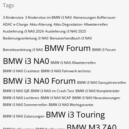
Tags
3 Kindersitze
3 Kindersitze im BMW i3 NA0
Abmessungen Kofferraum
ADAC e-Charge
Akku Alterung
Akku Degradation
Allwetterreifen
Auslieferung i3 NA0 2024
Auslieferung i3 NA0 2025
Bedienungsanleitung i3 NA0
Benutzerhandbuch i3 NA0
BMW Forum
Betriebsanleitung i3 NA0
BMW i3 Forum
BMW i3 NA0
BMW i3 NA0 Allwetterreifen
BMW i3 NA0 Crashtest
BMW i3 NA0 Fahrwerk technisc
BMW i3 NA0 Forum
BMW i3 NA0 Ganzjahresreifen
BMW i3 NA0 GJR
BMW i3 NA0 im Crash Test
BMW i3 NA0 Kompletträder
BMW i3 NA0 Lochkreis
BMW i3 NA0 NCAP
BMW i3 NA0 Neuzulassungen
BMW i3 NA0 Sommerreifen
BMW i3 NA0 Werksgarantie
BMW i3 Touring
BMW i3 NA0 Zulassungen
BMW M3 ZA0