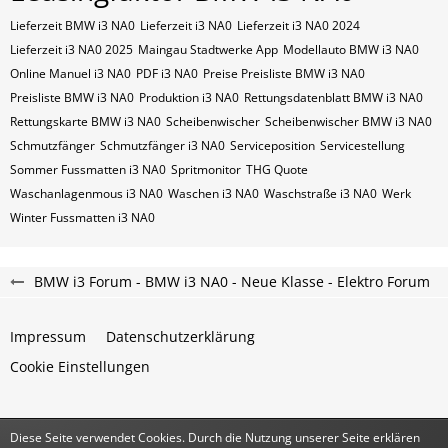
Lieferzeit BMW i3 NA0
Lieferzeit i3 NA0
Lieferzeit i3 NA0 2024
Lieferzeit i3 NA0 2025
Maingau Stadtwerke App
Modellauto BMW i3 NA0
Online Manuel i3 NA0
PDF i3 NA0
Preise Preisliste BMW i3 NA0
Preisliste BMW i3 NA0
Produktion i3 NA0
Rettungsdatenblatt BMW i3 NA0
Rettungskarte BMW i3 NA0
Scheibenwischer
Scheibenwischer BMW​ i3 NA0
Schmutzfänger
Schmutzfänger i3 NA0
Serviceposition
Servicestellung
Sommer Fussmatten i3 NA0
Spritmonitor
THG Quote
Waschanlagenmous i3 NA0
Waschen i3 NA0
Waschstraße i3 NA0
Werk
Winter Fussmatten i3 NA0
BMW i3 Forum - BMW i3 NA0 - Neue Klasse - Elektro Forum
Impressum
Datenschutzerklärung
Cookie Einstellungen
Diese Seite verwendet Cookies. Durch die Nutzung unserer Seite erklären