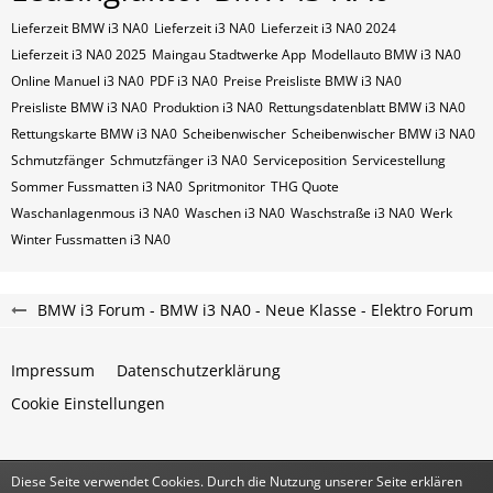
Lieferzeit BMW i3 NA0
Lieferzeit i3 NA0
Lieferzeit i3 NA0 2024
Lieferzeit i3 NA0 2025
Maingau Stadtwerke App
Modellauto BMW i3 NA0
Online Manuel i3 NA0
PDF i3 NA0
Preise Preisliste BMW i3 NA0
Preisliste BMW i3 NA0
Produktion i3 NA0
Rettungsdatenblatt BMW i3 NA0
Rettungskarte BMW i3 NA0
Scheibenwischer
Scheibenwischer BMW​ i3 NA0
Schmutzfänger
Schmutzfänger i3 NA0
Serviceposition
Servicestellung
Sommer Fussmatten i3 NA0
Spritmonitor
THG Quote
Waschanlagenmous i3 NA0
Waschen i3 NA0
Waschstraße i3 NA0
Werk
Winter Fussmatten i3 NA0
BMW i3 Forum - BMW i3 NA0 - Neue Klasse - Elektro Forum
Impressum
Datenschutzerklärung
Cookie Einstellungen
Diese Seite verwendet Cookies. Durch die Nutzung unserer Seite erklären