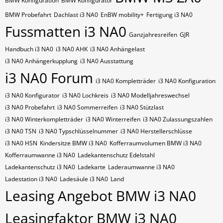
BMW Konfiguration
BMW Konfigurator
BMW Probefahrt
Dachlast i3 NA0
EnBW mobility+
Fertigung i3 NA0
Fussmatten i3 NA0
Ganzjahresreifen
GJR
Handbuch i3 NA0
i3 NA0 AHK
i3 NA0 Anhängelast
i3 NA0 Anhängerkupplung
i3 NA0 Ausstattung
i3 NA0 Forum
i3 NA0 Kompletträder
i3 NA0 Konfiguration
i3 NA0 Konfigurator
i3 NA0 Lochkreis
i3 NA0 Modelljahreswechsel
i3 NA0 Probefahrt
i3 NA0 Sommerreifen
i3 NA0 Stützlast
i3 NA0 Winterkompletträder
i3 NA0 Winterreifen
i3 NA0 Zulassungszahlen
i3 NA0​​​​ TSN
i3 NA0​​​​ Typschlüsselnummer
i3 NA0​​​​​ Herstellerschlüsse
i3 NA0​​​​​ HSN
Kindersitze BMW i3 NA0
Kofferraumvolumen BMW i3 NA0
Kofferraumwanne i3 NA0
Ladekantenschutz Edelstahl
Ladekantenschutz i3 NA0
Ladekarte
Laderaumwanne i3 NA0
Ladestation i3 NA0
Ladesäule i3 NA0
Land
Leasing Angebot BMW i3 NA0
Leasingfaktor BMW i3 NA0