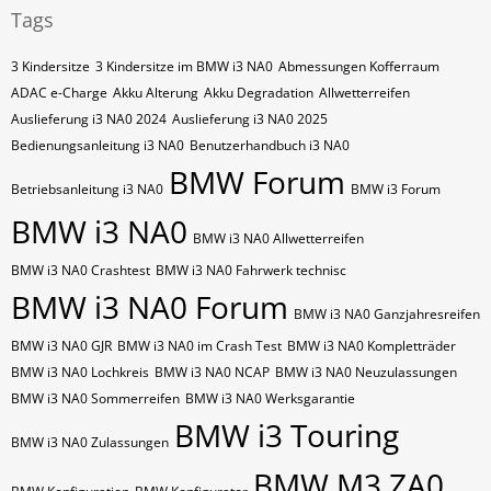
Tags
3 Kindersitze
3 Kindersitze im BMW i3 NA0
Abmessungen Kofferraum
ADAC e-Charge
Akku Alterung
Akku Degradation
Allwetterreifen
Auslieferung i3 NA0 2024
Auslieferung i3 NA0 2025
Bedienungsanleitung i3 NA0
Benutzerhandbuch i3 NA0
BMW Forum
Betriebsanleitung i3 NA0
BMW i3 Forum
BMW i3 NA0
BMW i3 NA0 Allwetterreifen
BMW i3 NA0 Crashtest
BMW i3 NA0 Fahrwerk technisc
BMW i3 NA0 Forum
BMW i3 NA0 Ganzjahresreifen
BMW i3 NA0 GJR
BMW i3 NA0 im Crash Test
BMW i3 NA0 Kompletträder
BMW i3 NA0 Lochkreis
BMW i3 NA0 NCAP
BMW i3 NA0 Neuzulassungen
BMW i3 NA0 Sommerreifen
BMW i3 NA0 Werksgarantie
BMW i3 Touring
BMW i3 NA0 Zulassungen
BMW M3 ZA0