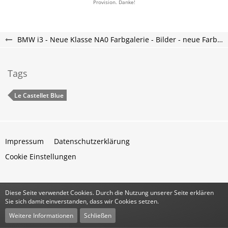
Provision. Danke!
BMW i3 - Neue Klasse NA0 Farbgalerie - Bilder - neue Farben
Tags
Le Castellet Blue
Impressum
Datenschutzerklärung
Cookie Einstellungen
Diese Seite verwendet Cookies. Durch die Nutzung unserer Seite erklären
Community-Software:
WoltLab Suite™
Sie sich damit einverstanden, dass wir Cookies setzen.
Stil:
Classic
von
cls-design
Weitere Informationen
Schließen